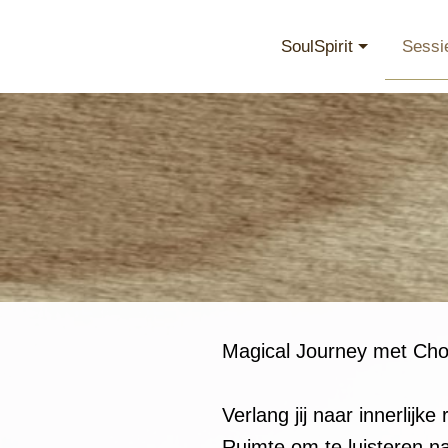
SoulSpirit
Sessi
Magical Journey met Choc
Verlang jij naar innerlijke 
Ruimte om te luisteren naa