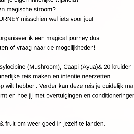
gen magische stroom?
NEY misschien wel iets voor jou!
organiseer ik een magical journey dus
aten of vraag naar de mogelijkheden!
ylocibine (Mushroom), Caapi (Ayua)& 20 kruiden
nerlijke reis maken en intentie neerzetten
op wilt hebben. Verder kan deze reis je duidelijk m
omt en hoe jij met overtuigingen en conditionering
& fruit om weer goed in jezelf te landen.