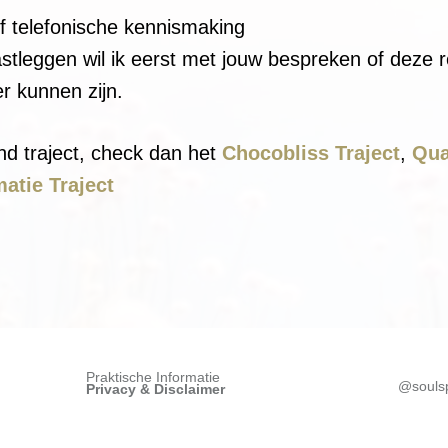
f telefonische kennismaking
leggen wil ik eerst met jouw bespreken of deze re
er kunnen zijn.
end traject, check dan het
Chocobliss Traject
,
Qua
atie Traject
Praktische Informatie
@soulsp
Privacy &
Disclaimer