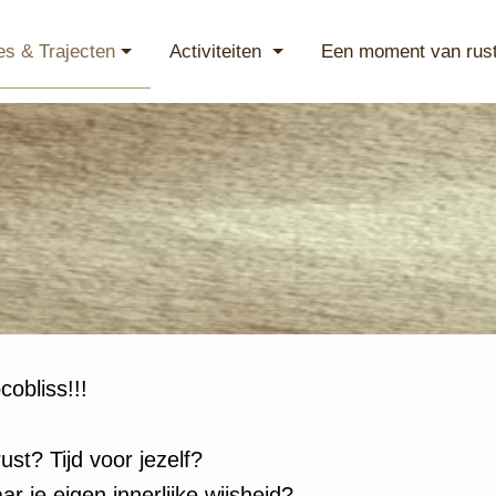
es & Trajecten
Activiteiten
Een moment van rus
obliss!!!
rust? Tijd voor jezelf?
r je eigen innerlijke wijsheid?