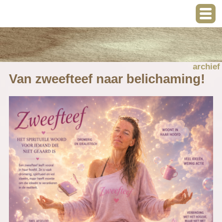
archief
Van zweefteef naar belichaming!