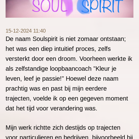
15-12-2024 11:40
De naam Soulspirit is niet zomaar ontstaan;
het was een diep intuitief proces, zelfs
versterkt door een droom. Voorheen werkte ik
als zelfstandige loopbaancoach "Kleur je
leven, leef je passie!" Hoewel deze naam
prachtig was en past bij mijn eerdere
trajecten, voelde ik op een gegeven moment
dat het tijd voor verandering was.
Mijn werk richtte zich destijds op trajecten
voor particulieren en bedrijven, bijvoorbeeld bij
burnout begeleiding of loopbaanswitches.
Toch wist ik intuitief dat ik een andere richting
op moest, een die dieper en dichter bij mijn