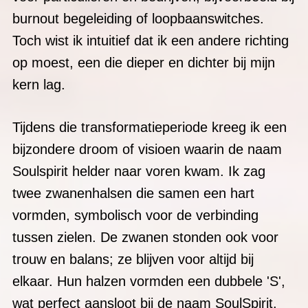
kern lag.
Tijdens die transformatieperiode kreeg ik een
bijzondere droom of visioen waarin de naam
Soulspirit helder naar voren kwam. Ik zag
twee zwanenhalsen die samen een hart
vormden, symbolisch voor de verbinding
tussen zielen. De zwanen stonden ook voor
trouw en balans; ze blijven voor altijd bij
elkaar. Hun halzen vormden een dubbele 'S',
wat perfect aansloot bij de naam SoulSpirit.
Zelfs de kleuren lila en blauw verschenen
duidelijk in dit visioen - kleuren die resoneren
met frequenties die het mannelijke en
vrouwelijke in balans brengen, een