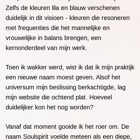
kernonderdeel van mijn werk.
Toen ik wakker werd, wist ik dat ik mijn praktijk
een nieuwe naam moest geven. Alsof het
universum mijn beslissing berkachtigde, lag
mijn website die ochtend plat. Hoeveel
duidelijker kon het nog worden?
Vanaf dat moment gooide ik het roer om. De
naam Soulspirit voelde meteen als een diepe,
authentieke weerspiegeling van wie ik ben en
hoe ik werk. En hoe langer ik bezig ben in mijn
praktijk, hoe beter de naam blijkt te passen bij