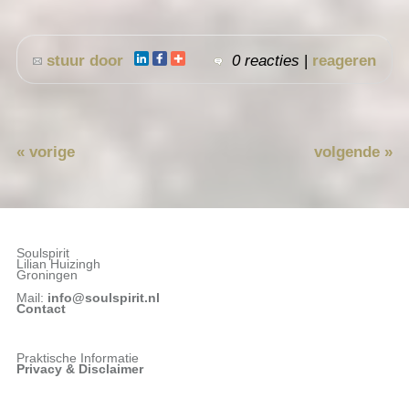
stuur door
0 reacties
|
reageren
« vorige
volgende »
Soulspirit
Lilian Huizingh
Groningen
Mail:
info@soulspirit.nl
Contact
Praktische Informatie
Privacy &
Disclaimer